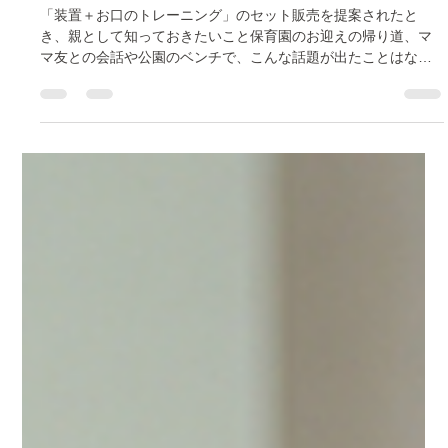
大阪院 Ihana総合歯科
5月7日
読了時間: 24分
保育園で「予防矯正」を勧められたら
——3歳から始める必要、本当にある
の？
「装置＋お口のトレーニング」のセット販売を提案されたと
き、親として知っておきたいこと保育園のお迎えの帰り道、マ
マ友との会話や公園のベンチで、こんな話題が出たことはない
でしょうか。「うちの子、3歳から"予防矯正"を始めたよ」「マ
ウスピースみたいな装置をつけて、毎日お口のトレーニングを
するの」