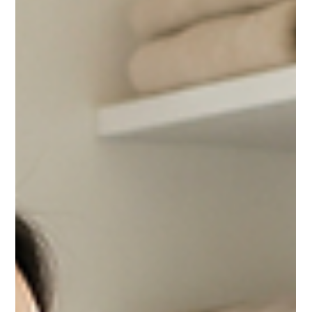
大阪院 Ihana総合歯科
5月2日
読了時間: 15分
シーラントって何？ 6歳臼歯をむし歯か
ら守るために知っておきたいこと
シーラントは歯の溝を樹脂で埋めてむし歯を防ぐ予防処置。効
果と注意点を解説。