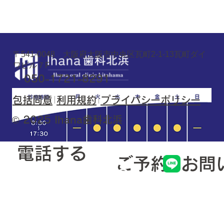
〒541-0048 大阪府大阪市中央区瓦町2-1-13瓦町ダイ
ワビル７F
050-1721-8291
包括同意
利用規約
プライバシーポリシー
© 2025 Ihana歯科北浜
電話する
​ご予約
​お
050-1721-8291