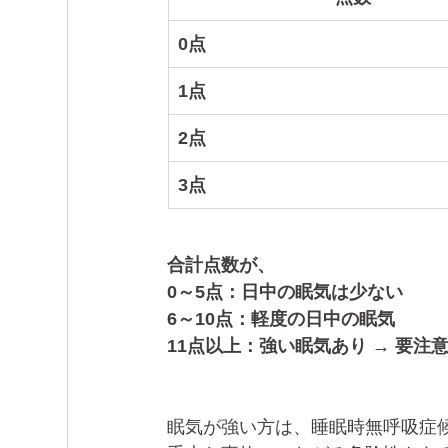
0点
1点
2点
3点
合計点数が、
0～5点：日中の眠気は少ない
6～10点：軽度の日中の眠気
11点以上：強い眠気あり → 要注
眠気が強い方は、睡眠時無呼吸症