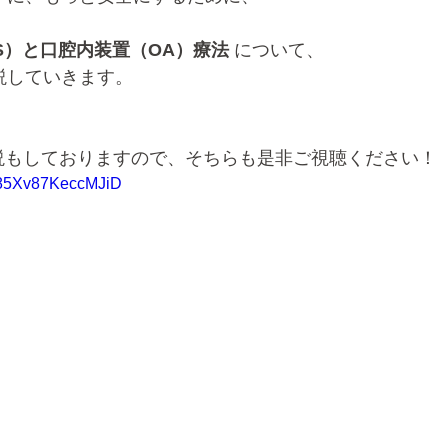
S）と口腔内装置（OA）療法
 について、
説していきます。
画解説もしておりますので、そちらも是非ご視聴ください！
t85Xv87KeccMJiD