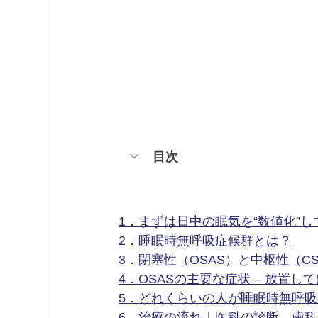
目次
1．まずは日中の眠気を“数値化”
2．睡眠時無呼吸症候群とは？
3．閉塞性（OSAS）と中枢性（C
4．OSASの主要な症状 – 放置
5．どれくらいの人が睡眠時無呼
6．治療の流れ｜医科の診断→歯科