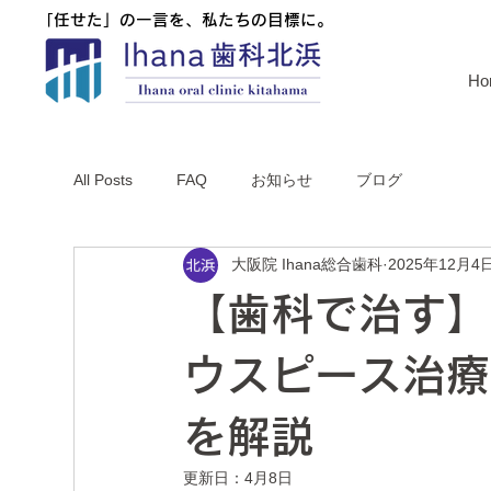
「任せた」の一言を、私たちの目標に。
「任せた」の一言を、私たちの目標に。
Ho
All Posts
FAQ
お知らせ
ブログ
大阪院 Ihana総合歯科
2025年12月4
【歯科で治す】
ウスピース治療
を解説
更新日：
4月8日